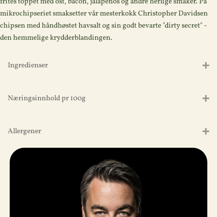
frites toppet med ost, bacon, jalapeños og andre herlige smaker. På
mikrochipseriet smaksetter vår mesterkokk Christopher Davidsen
chipsen med håndhøstet havsalt og sin godt bevarte "dirty secret" -
den hemmelige krydderblandingen.
Ingredienser
Næringsinnhold pr 100g
Allergener