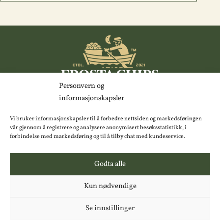
Kontaktinformasjon
:
Personvern og
informasjonskapsler
+47 74 80 74 80
E-post:
kundeservice@frostachips.no
Vi bruker informasjonskapsler til å forbedre nettsiden og markedsføringen
Adresse:
Vikaleirvegen 11
, 7633 Frosta
vår gjennom å registrere og analysere anonymisert besøksstatistikk, i
forbindelse med markedsføring og til å tilby chat med kundeservice.
Godta alle
Frostachips (Org nr 824 923 892)
Kun nødvendige
Nettside utviklet av
Talkto
Se innstillinger
Personvern og informasjonskapsler
|
Innstillinger for