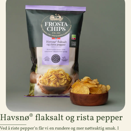
Havsnø® flaksalt og rista pepper
Ved å riste pepper’n får vi en rundere og mer nøtteaktig smak. I